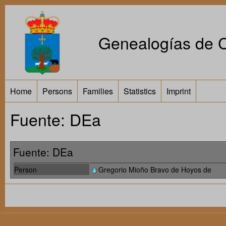
Genealogías de Ca
Home
Persons
Families
Statistics
Imprint
Fuente: DEa
Fuente: DEa
Person
Gregorio Mioño Bravo de Hoyos de