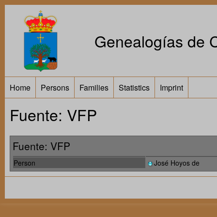
Genealogías de Ca
Home
Persons
Families
Statistics
Imprint
Fuente: VFP
Fuente: VFP
Person
José Hoyos de