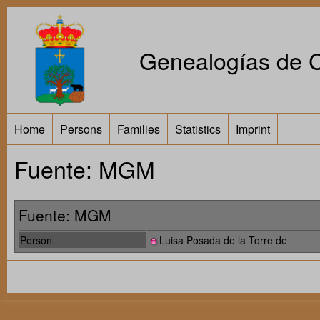
Genealogías de Ca
Home
Persons
Families
Statistics
Imprint
Fuente: MGM
Fuente: MGM
Person
Luisa Posada de la Torre de