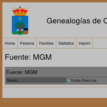
Genealogías de Ca
Home
Persons
Families
Statistics
Imprint
Fuente: MGM
Fuente: MGM
Person
Toribio Rivero de