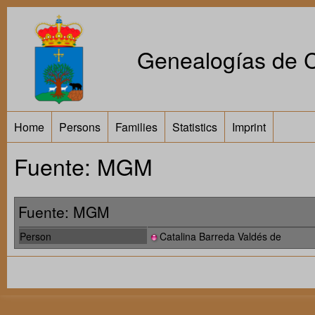
Genealogías de Ca
Home
Persons
Families
Statistics
Imprint
Fuente: MGM
Fuente: MGM
Person
Catalina Barreda Valdés de