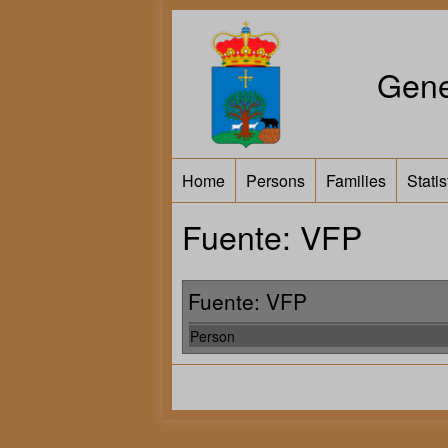
Gene
Home
Persons
Families
Statis
Fuente: VFP
Fuente: VFP
Person