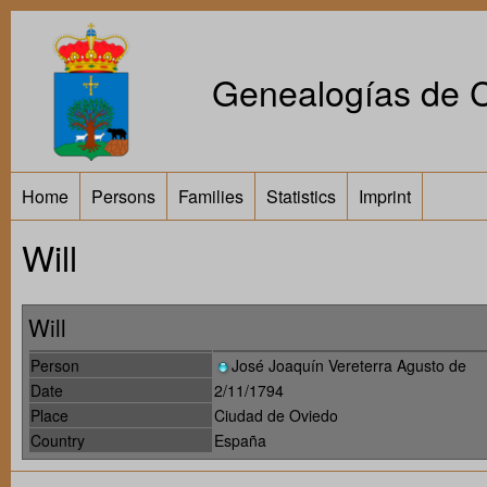
Genealogías de Ca
Home
Persons
Families
Statistics
Imprint
Will
Will
Person
José Joaquín Vereterra Agusto de
Date
2/11/1794
Place
Ciudad de Oviedo
Country
España