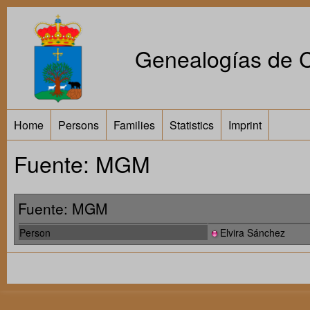
Genealogías de Ca
Home
Persons
Families
Statistics
Imprint
Fuente: MGM
Fuente: MGM
Person
Elvira Sánchez